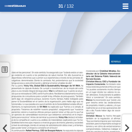
31
/ 132