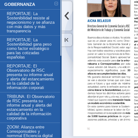
GOBERNANZA
REPORTAJE: La
Sostenibilidad resiste al
negacionismo y se afianza
con más datos y más
transparencia
REPORTAJE: La
Sostenibilidad gana peso
como factor estratégico
para las cotizadas
españolas
REPORTAJE: El
Observatorio de RSC
presenta su informe anual
y alerta del estancamiento
en la calidad de la
información corporati
TRIBUNA: El Observatorio
de RSC presenta su
informe anual y alerta del
estancamiento en la
calidad de la información
corporativa
ZOOM: Alianza entre
Corresponsables y
normmal Eficiencia digital