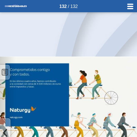
132
/ 132