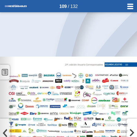
109
/ 132