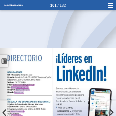
101
/ 132