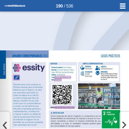
190
/ 536