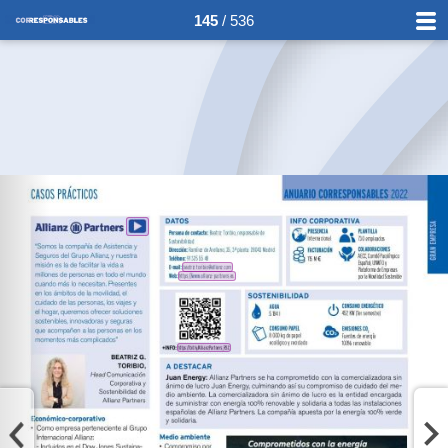
145
/ 536