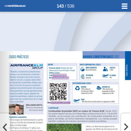
143
/ 536