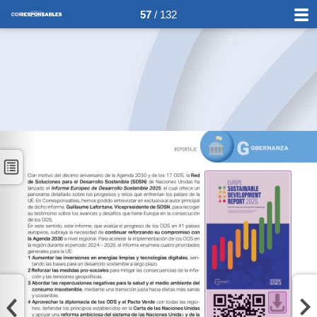
57
/ 132