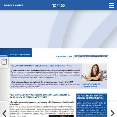
42
/ 132