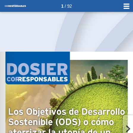
1
/ 92