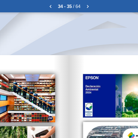
34 - 35
/ 64